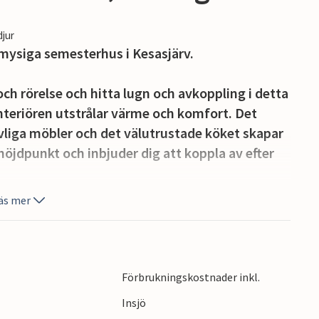
djur
mysiga semesterhus i Kesasjärv.
ch rörelse och hitta lugn och avkoppling i detta
nteriören utstrålar värme och komfort. Det
liga möbler och det välutrustade köket skapar
höjdpunkt och inbjuder dig att koppla av efter
äs mer
k öppen spis, perfekt för mysiga kvällar utomhus.
nande utsikten över Kesasjärv, som ligger precis
Förbrukningskostnader inkl.
t utbud av fritidsaktiviteter. Utforska det
Insjö
 cykelturer. De närliggande floderna och sjöarna