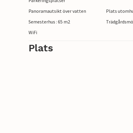
Parkeringsplatser
erbjuder utmärkta fiskemöjligheter. Be
Panoramautsikt över vatten
Plats utomhu
dig mer om den lokala kulturen och hist
starkt, där du kan uppleva oförglömliga 
Semesterhus : 65 m2
Trädgårdsmö
Vinteraktiviteterna inkluderar skidåkning
WiFi
Plats