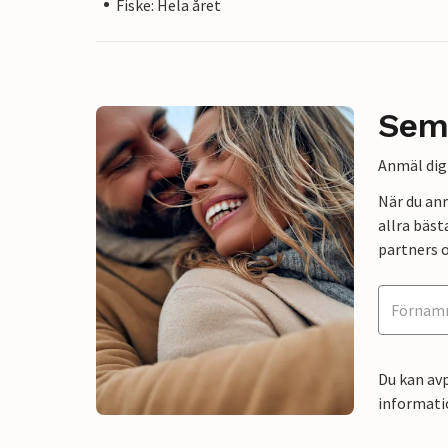
Fiske: Hela året
Sem
Anmäl dig 
När du an
allra bäst
partners o
Du kan avp
informati