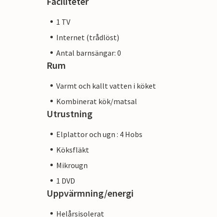
Faciliteter
1 TV
Internet (trådlöst)
Antal barnsängar: 0
Rum
Varmt och kallt vatten i köket
Kombinerat kök/matsal
Utrustning
Elplattor och ugn : 4 Hobs
Köksfläkt
Mikrougn
1 DVD
Uppvärmning/energi
Helårsisolerat