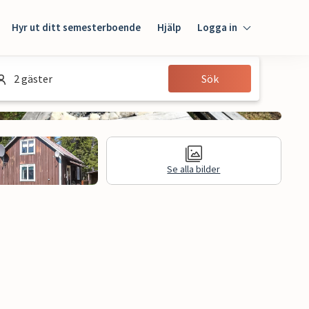
Hyr ut ditt semesterboende
Hjälp
Logga in
Logga in
2 gäster
Sök
Gäst
Husägare
Se alla bilder