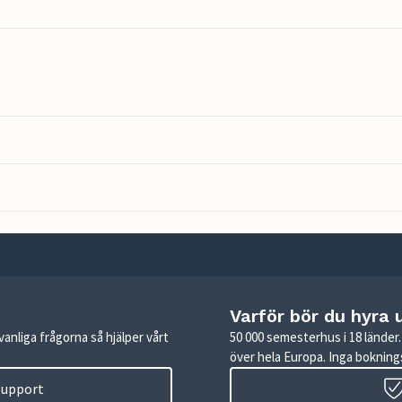
Varför bör du hyra 
anliga frågorna så hjälper vårt
50 000 semesterhus i 18 lände
över hela Europa. Inga boknings
 support