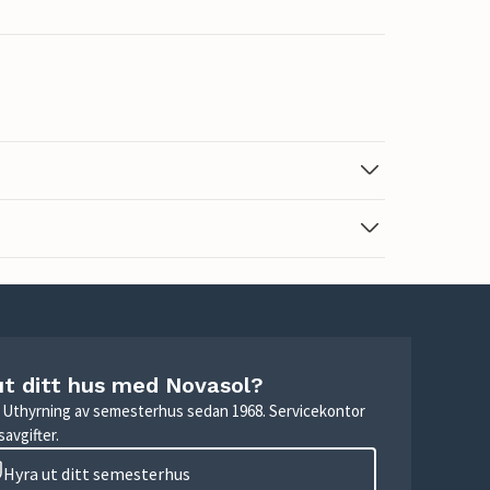
ut ditt hus med Novasol?
r. Uthyrning av semesterhus sedan 1968. Servicekontor
avgifter.
Hyra ut ditt semesterhus