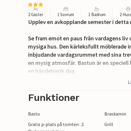
2 Gäster
1 Sovrum
1 Badrum
2 Hus
Upplev en avkopplande semester i detta 
Se fram emot en paus från vardagens liv o
mysiga hus. Den kärleksfullt möblerade i
inbjudande vardagsrummet med sina trev
en mysig atmosfär. Bastun är en speciell 
en händelserik dag.
L
I den rymliga trädgården finns en idyllis
Njut av lugnet och tystnaden och den his
Funktioner
utanför dörren.
Bastu
Braskamin
Området kring Överkalix erbjuder ett bret
Gratis p-plats på tomten : 2
Grill
pittoreska landskapet på vandringar eller