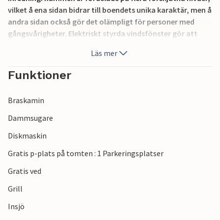
vilket å ena sidan bidrar till boendets unika karaktär, men å
andra sidan också gör det olämpligt för personer med
gångsvårigheter. Elektriskt styrda vindsfönster gör att
dagsljuset når även det minsta hörnet.
Läs mer
Alldeles i närheten kan du dra nytta av Kummerow-sjön:
Funktioner
Promenader, sjöstrand med restaurang och rastplats för
vattenvandring. Sjön, som är en del av Mecklenburgs
Braskamin
sjödistrikt, inbjuder också till båtturer, och städerna
Demmin och Stavenhagen samt de tusenåriga ekarna i
Dammsugare
närheten av Ivenack är idealiska dagsutflyktsmål.
Diskmaskin
Gratis p-plats på tomten : 1 Parkeringsplatser
Gratis ved
Grill
Insjö