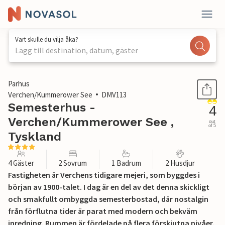
Vart skulle du vilja åka?
Lägg till destination, datum, gäster
1 / 39
Parhus
Verchen/Kummerower See
DMV113
Semesterhus -
4
Verchen/Kummerower See ,
out
of 5
Tyskland
4 Gäster
2 Sovrum
1 Badrum
2 Husdjur
Fastigheten är Verchens tidigare mejeri, som byggdes i
början av 1900-talet. I dag är en del av det denna skickligt
och smakfullt ombyggda semesterbostad, där nostalgin
från förflutna tider är parat med modern och bekväm
inredning. Rummen är fördelade på flera förskjutna nivåer,