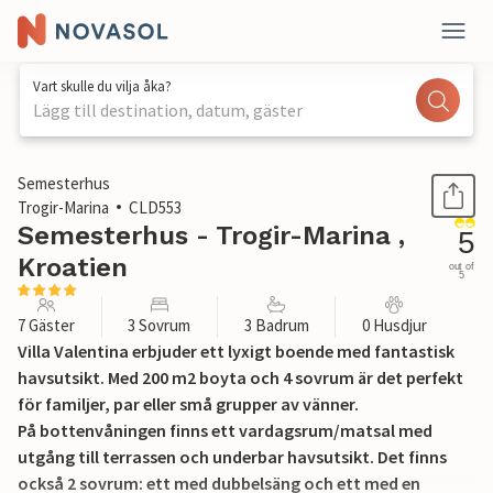
Vart skulle du vilja åka?
Lägg till destination, datum, gäster
1 / 53
Semesterhus
Trogir-Marina
CLD553
Semesterhus - Trogir-Marina ,
5
Kroatien
out of
5
7 Gäster
3 Sovrum
3 Badrum
0 Husdjur
Villa Valentina erbjuder ett lyxigt boende med fantastisk
havsutsikt. Med 200 m2 boyta och 4 sovrum är det perfekt
för familjer, par eller små grupper av vänner.
På bottenvåningen finns ett vardagsrum/matsal med
utgång till terrassen och underbar havsutsikt. Det finns
också 2 sovrum: ett med dubbelsäng och ett med en