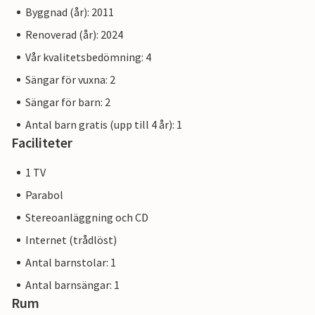
ett gratis inträde till poolen på a-ja i Travemünde per
Byggnad (år): 2011
vistelse. När du använder detta erbjudande ingår
Renoverad (år): 2024
engångsresan tur och retur med färjan över floden Trave
(endast i samband med inträde till poolen). Du får mer
Vår kvalitetsbedömning: 4
information med dina hyreshandlingar eller från
Sängar för vuxna: 2
servicepersonalen på plats.
Sängar för barn: 2
- Identiska semesterfastigheter: DSH531 - DSH542
Antal barn gratis (upp till 4 år): 1
- Några av bilderna kan vara exempel på identiska
Faciliteter
semesterbostäder. Inredningens och husets färg kan
1 TV
variera.
Parabol
Stereoanläggning och CD
Internet (trådlöst)
Antal barnstolar: 1
Antal barnsängar: 1
Rum