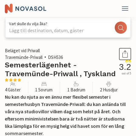
Vart skulle du vilja åka?
Lägg till destination, datum, gäster
1 / 22
Beläget vid Priwall
Travemünde-Priwall
DSH536
Semesterlägenhet -
3.2
Travemünde-Priwall , Tyskland
out of 5
4 Gäster
1 Sovrum
1 Badrum
2 Husdjur
Nu kan du njuta av en ännu mer flexibel semester i
semesterhusbyn Travemünde-Priwall: du kan anlända till
våra nya studiovillor vilken dag som helst på året. Och
eftersom minimivistelsen bara är två nätter är studiorna
lika lämpliga för en mysig helg vid havet som för en lång
sommarsemester.