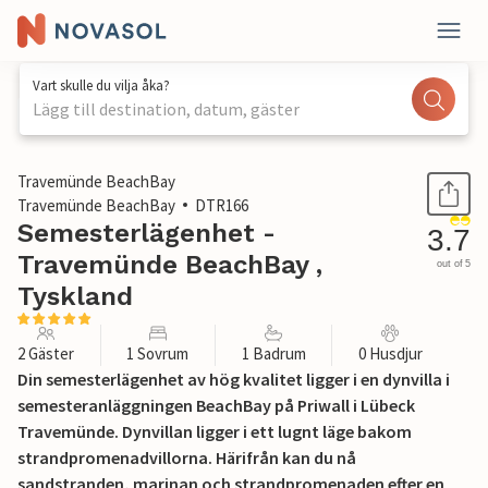
Vart skulle du vilja åka?
Lägg till destination, datum, gäster
1 / 22
Travemünde BeachBay
Travemünde BeachBay
DTR166
Semesterlägenhet -
3.7
Travemünde BeachBay ,
out of 5
Tyskland
2 Gäster
1 Sovrum
1 Badrum
0 Husdjur
Din semesterlägenhet av hög kvalitet ligger i en dynvilla i
semesteranläggningen BeachBay på Priwall i Lübeck
Travemünde. Dynvillan ligger i ett lugnt läge bakom
strandpromenadvillorna. Härifrån kan du nå
sandstranden, marinan och strandpromenaden efter en