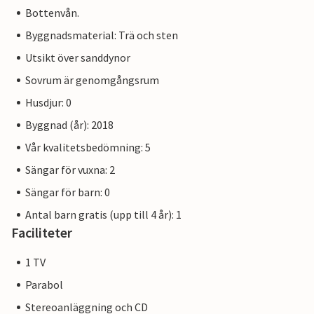
Bottenvån.
Bilderna på lägenheterna är exempel på boende.
Byggnadsmaterial: Trä och sten
Inredningen är jämförbar, men inte identisk. Lägenhetens
Utsikt över sanddynor
inredning kan variera.
Sovrum är genomgångsrum
Andra lägenheter i denna dynvilla: DTR163-172
Husdjur: 0
Byggnad (år): 2018
Vår kvalitetsbedömning: 5
Sängar för vuxna: 2
Sängar för barn: 0
Antal barn gratis (upp till 4 år): 1
Faciliteter
1 TV
Parabol
Stereoanläggning och CD