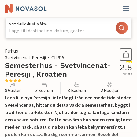
Vart skulle du vilja åka?
Lägg till destination, datum, gäster
1 / 40
Parhus
Svetvincenat-Peresiji
CIL915
Semesterhus - Svetvincenat-
2.8
Peresiji , Kroatien
out of 5
8 Gäster
3 Sovrum
3 Badrum
2 Husdjur
I den lilla byn Peresija, inte långt från den medeltida staden
Svetvincenat, hittar du detta vackra semesterhus, byggt i
traditionell arkitektur. Njut av den lugna lantliga känslan i
den vackra naturen. Detta bekväma hus har en rymlig tomt
med en häck, så att dina barn kan leka bekymmersfritt. I
poolen kan du svalka dig i sommarvärmen. Besök det