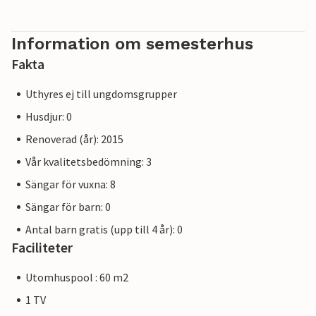
dans- och pantomimteaterfestivalen (slutet av juli) och, i
mitten av juni, valet av den vackraste geten i Istrien (inget
skämt!).
Information om semesterhus
Fakta
Uthyres ej till ungdomsgrupper
Husdjur: 0
Renoverad (år): 2015
Vår kvalitetsbedömning: 3
Sängar för vuxna: 8
Sängar för barn: 0
Antal barn gratis (upp till 4 år): 0
Faciliteter
Utomhuspool : 60 m2
1 TV