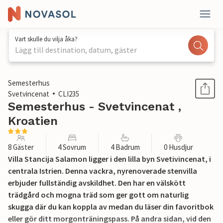
Vart skulle du vilja åka?
Lägg till destination, datum, gäster
1 / 59
Semesterhus
Svetvincenat
CLI235
Semesterhus - Svetvincenat ,
Kroatien
8 Gäster
4 Sovrum
4 Badrum
0 Husdjur
Villa Stancija Salamon ligger i den lilla byn Svetivincenat, i
centrala Istrien. Denna vackra, nyrenoverade stenvilla
erbjuder fullständig avskildhet. Den har en välskött
trädgård och mogna träd som ger gott om naturlig
skugga där du kan koppla av medan du läser din favoritbok
eller gör ditt morgonträningspass. På andra sidan, vid den