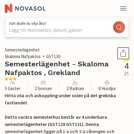
Vart skulle du vilja åka?
Lägg till destination, datum, gäster
1 / 26
Semesterlägenhet
Skaloma Nafpaktos
GST130
Semesterlägenhet - Skaloma
4
Nafpaktos , Grekland
out
of 5
5 Gäster
2 Sovrum
2 Badrum
0 Husdjur
Hitta vila och avkoppling under solen på det grekiska
fastlandet.
Detta vackra semesterhus består av 4 underbara
semesterlägenheter (GST128 GST131). Denna
semesterlägenhet ligger på 1:a och 2:a våningen och