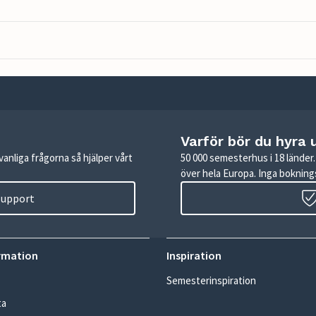
Varför bör du hyra 
anliga frågorna så hjälper vårt
50 000 semesterhus i 18 lände
över hela Europa. Inga boknings
 support
rmation
Inspiration
Semesterinspiration
ta