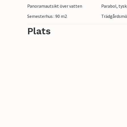
Panoramautsikt över vatten
Parabol, tysk
fångar krabbor på piren.
Semesterhus : 90 m2
Trädgårdsmö
Plats