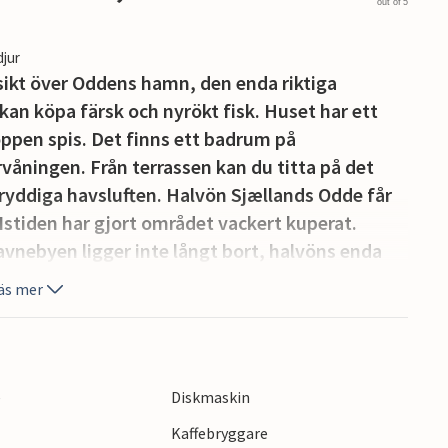
out of 5
djur
kt över Oddens hamn, den enda riktiga
an köpa färsk och nyrökt fisk. Huset har ett
ppen spis. Det finns ett badrum på
åningen. Från terrassen kan du titta på det
 kryddiga havsluften. Halvön Sjællands Odde får
. Istiden har gjort området vackert kuperat.
Havnebyen ligger inte långt bort, halvöns enda
. Där kan du köpa nyrökt fisk. Om du kommer ut
äs mer
fiska från stranden. Du kan också gå genom
and Sjælland med familjen, något för
också besöka det sagolika Dragsholms slott från
 utmärkt gourmetrestaurang. Du kan också
e
Diskmaskin
g atmosfär, ett fiskrökeri, en tillhörande
Kaffebryggare
dsjälland. Njut av rökt fisk här medan barnen