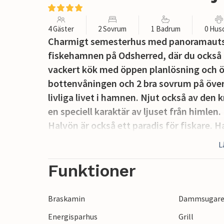
4 Gäster
2 Sovrum
1 Badrum
0 Hus
Charmigt semesterhus med panoramautsi
fiskehamnen på Odsherred, där du också k
vackert kök med öppen planlösning och ö
bottenvåningen och 2 bra sovrum på överv
livliga livet i hamnen. Njut också av den
en speciell karaktär av ljuset från himlen
Halvön är också ett paradis för fiskare. 
riktiga fiskehamn med kuttrar och rökeri
L
till Gniben, längst ut på halvön, kan du 
arméns artilleriskola där. Besök Sommerl
Funktioner
barnasinnade själar i alla åldrar. Du kan 
1200-talet. Det rymmer ett spöke och en
Braskamin
Dammsugar
besöka Rørvig hamn, där du hittar en mysi
Energisparhus
Grill
restaurang och färjeförbindelsen till Nor