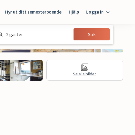
Hyr ut ditt semesterboende
Hjälp
Logga in
Logga in
2 gäster
Sök
Gäst
Husägare
Se alla bilder