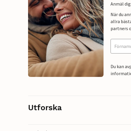
Anmäl dig 
När du an
allra bäst
partners o
Du kan avp
informati
Utforska