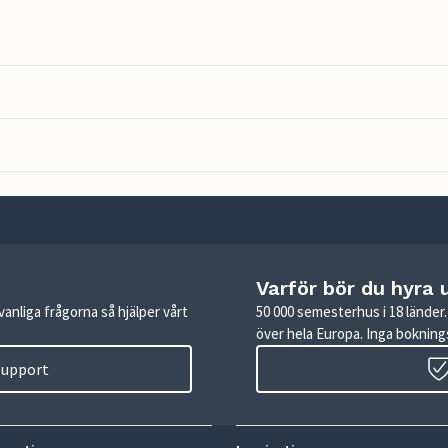
Varför bör du hyra 
anliga frågorna så hjälper vårt
50 000 semesterhus i 18 lände
över hela Europa. Inga boknings
 support