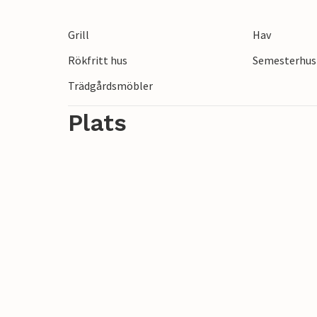
motionsslinga börjar direkt vid huset och
Grill
Hav
Rökfritt hus
Semesterhus 
Trädgårdsmöbler
Plats