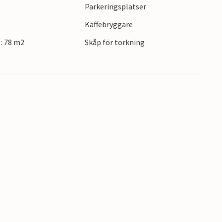
 leder genom skogen intill huset.
Parkeringsplatser
Kaffebryggare
: 78 m2
Skåp för torkning