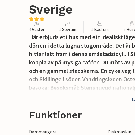
Sverige
4 Gäster
1 Sovrum
1 Badrum
2 Hus
Här erbjuds ett hus med ett idealiskt läg
dörren i detta lugna stugområde. Det är b
hittar lätt fram i denna småstadsidyll. 
koppla av på mysiga caféer. Du möts av p
och en gammal stadskärna. En cykelväg tar
och Skillinge i söder. Vandringsleden Öst
besöka: Besöksmål: Stenshuvud nationalp
sandstrand i Sandhammaren, Glimmingehus
L
Här finns också många gårdsbutiker och h
Tobisviks friluftsbad.
Funktioner
Tre sängar och en extrasäng i ett sovrum
separata. Utanför finns trädgårdsmöbler o
Dammsugare
Diskmaskin