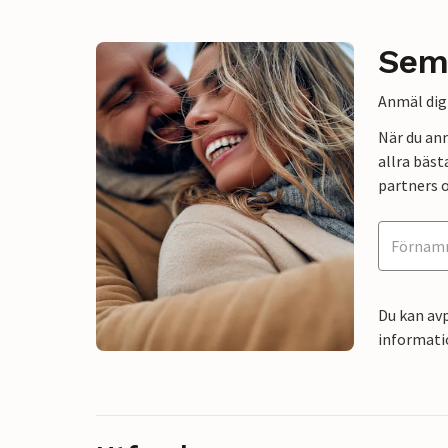
Sem
Anmäl dig 
När du an
allra bäst
partners o
Du kan avp
informati