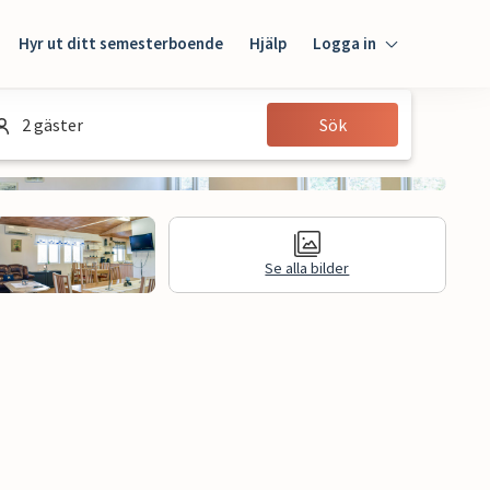
Hyr ut ditt semesterboende
Hjälp
Logga in
Logga in
2 gäster
Sök
Gäst
Husägare
Se alla bilder