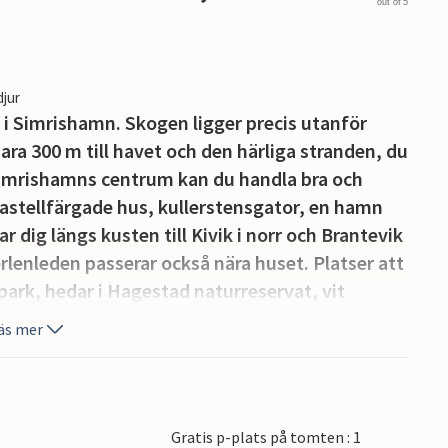
out of 5
djur
e i Simrishamn. Skogen ligger precis utanför
ara 300 m till havet och den härliga stranden, du
I Simrishamns centrum kan du handla bra och
astellfärgade hus, kullerstensgator, en hamn
 dig längs kusten till Kivik i norr och Brantevik
erlenleden passerar också nära huset. Platser att
ark, hedar i Hagestad naturreservat, vit
 medeltida slott, Ales Stenar i Kåseberga.
äs mer
antverksateljéer. 800 m från stugan ligger
. Stort kök-vardagsrum. Dusch och toalett är
ch en grill. Huset kan även hyras av företag. En
Gratis p-plats på tomten : 1