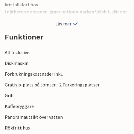
kristallklart hav.
I närheten av staden ligger nationalparken Velebit, där det
finns stigar som tar dig in i den orörda naturen. Två
Läs mer
sovrum och ett badrum har ingång från den gemensamma
hallen.
Funktioner
All Inclusive
Diskmaskin
Förbrukningskostnader inkl.
Gratis p-plats på tomten : 2 Parkeringsplatser
Grill
Kaffebryggare
Panoramautsikt över vatten
Rökfritt hus