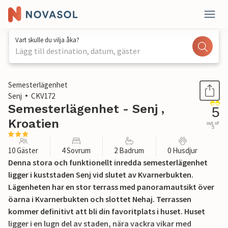
Vart skulle du vilja åka?
Lägg till destination, datum, gäster
1 / 33
Semesterlägenhet
Senj
CKV172
Semesterlägenhet - Senj ,
5
Kroatien
out of
5
10 Gäster
4 Sovrum
2 Badrum
0 Husdjur
Denna stora och funktionellt inredda semesterlägenhet
ligger i kuststaden Senj vid slutet av Kvarnerbukten.
Lägenheten har en stor terrass med panoramautsikt över
öarna i Kvarnerbukten och slottet Nehaj. Terrassen
kommer definitivt att bli din favoritplats i huset. Huset
ligger i en lugn del av staden, nära vackra vikar med