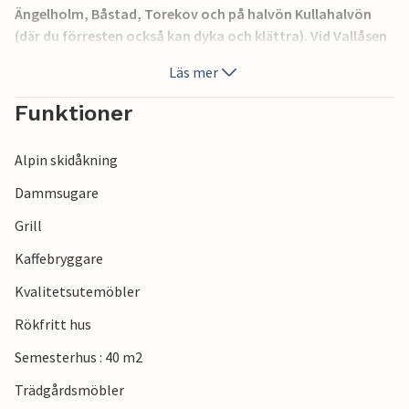
Ängelholm, Båstad, Torekov och på halvön Kullahalvön
(där du förresten också kan dyka och klättra). Vid Vallåsen
på Hallandsåsen finns ett skidområde, och på sommaren
Läs mer
kan man åka utförsåkning eller sommarrodela. Ett annat
resmål är Torekov, varifrån du kan ta en båt till Hallands
Funktioner
Väderö.
Alpin skidåkning
Dammsugare
Grill
Kaffebryggare
Kvalitetsutemöbler
Rökfritt hus
Semesterhus : 40 m2
Trädgårdsmöbler