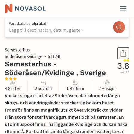
Vart skulle du vilja åka?
Lägg till destination, datum, gäster
1 / 11
Semesterhus
Söderåsen/Kvidinge
S11241
Semesterhus -
3.8
Söderåsen/Kvidinge , Sverige
out of 5
4 Gäster
2 Sovrum
1 Badrum
2 Husdjur
Vacker stuga i slutet av Söderåsen, där kilometerlånga
skogs- och vandringsleder sträcker sig bakom huset.
Framför finns en magnifik utsikt över vidsträckta vidder
från stora fönster i vardagsrummet och på terrassen. En
utomhuspool finns i närliggande Kvidinge och du kan fiska
i Rönne Å. För bad hittar du långa stränder i väster, t.ex. i