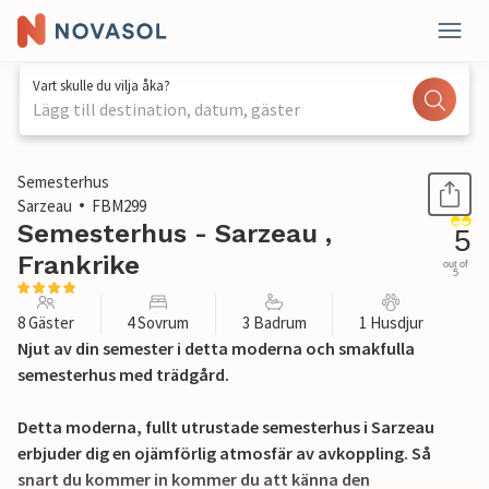
Vart skulle du vilja åka?
Lägg till destination, datum, gäster
1 / 23
Semesterhus
Sarzeau
FBM299
Semesterhus - Sarzeau ,
5
Frankrike
out of
5
8 Gäster
4 Sovrum
3 Badrum
1 Husdjur
Njut av din semester i detta moderna och smakfulla
semesterhus med trädgård.
Detta moderna, fullt utrustade semesterhus i Sarzeau
erbjuder dig en ojämförlig atmosfär av avkoppling. Så
snart du kommer in kommer du att känna den