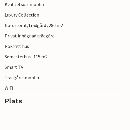
Kvalitetsutemöbler
den charmiga staden Vannes med sina medeltida gränder
och veckomarknader är det perfekta sättet att avrunda
Luxury Collection
din semester.
Naturtomt/trädgård : 280 m2
Privat inhägnad trädgård
Rökfritt hus
Semesterhus : 115 m2
Smart TV
Trädgårdsmöbler
WiFi
Plats