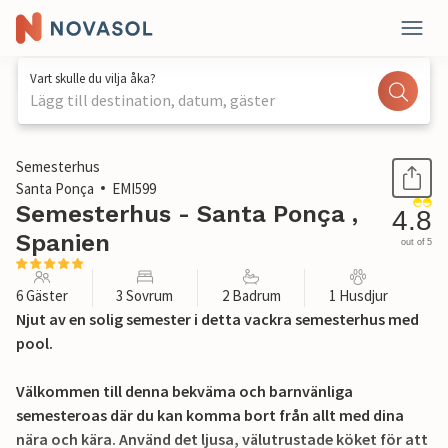
Vart skulle du vilja åka?
Lägg till destination, datum, gäster
1 / 27
Semesterhus
Santa Ponça
EMI599
Semesterhus - Santa Ponça ,
4.8
Spanien
out of 5
6 Gäster
3 Sovrum
2 Badrum
1 Husdjur
Njut av en solig semester i detta vackra semesterhus med
pool.
Välkommen till denna bekväma och barnvänliga
semesteroas där du kan komma bort från allt med dina
nära och kära. Använd det ljusa, välutrustade köket för att