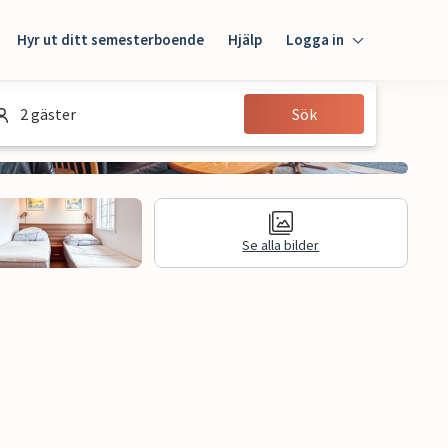
Hyr ut ditt semesterboende
Hjälp
Logga in
Logga in
2 gäster
Sök
Gäst
Husägare
Se alla bilder