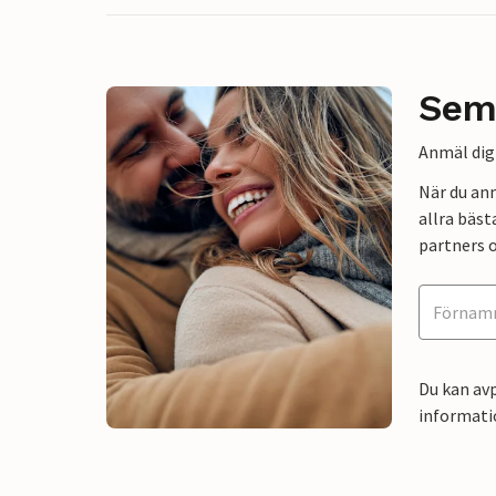
Sem
Anmäl dig 
När du an
allra bäst
partners o
Du kan avp
informati