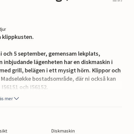
out of 5
djur
 klippkusten.
i och 5 september, gemensam lekplats,
Den inbjudande lägenheten har en diskmaskin i
d grill, belägen i ett mysigt hörn. Klippor och
Madseløkke bostadsområde, där ni också kan
 I56151 och I56152.
äs mer
e, affärer, restauranger och badstränder i
h är en rökfri lägenhet.
sikt
Diskmaskin