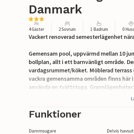
Danmark
4 Gäster
2 Sovrum
1 Badrum
0 Hus
Vackert renoverad semesterlägenhet nära
Gemensam pool, uppvärmd mellan 10 jun
bollplan, allt i ett barnvänligt område. 
vardagsrummet/köket. Möblerad terrass me
vackra gemensamma områden finns här i 
använda en tvättstuga. Grannlägenheter:
L
Det finns cykelväg till Sandvig och Alling
närheten. Lägenheten vetter mot gatan oc
Funktioner
Dammsugare
Delvis havsut