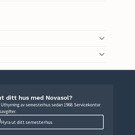
ut ditt hus med Novasol?
r. Uthyrning av semesterhus sedan 1968. Servicekontor
avgifter.
Hyra ut ditt semesterhus