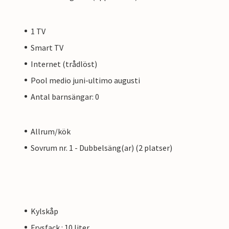
1 TV
Smart TV
Internet (trådlöst)
Pool medio juni-ultimo augusti
Antal barnsängar: 0
Allrum/kök
Sovrum nr. 1 - Dubbelsäng(ar) (2 platser)
Kylskåp
Frysfack : 10 liter