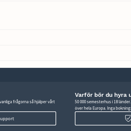
Varför bör du hyra 
anliga frågorna så hjälper vårt
50 000 semesterhus i 18 lände
över hela Europa. Inga boknings
 support