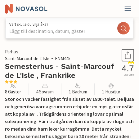
Vart skulle du vilja åka?
Lägg till destination, datum, gäster
1 / 19
Parhus
Saint-Marcouf de L'Isle
FNM445
Semesterhus - Saint-Marcouf
4.7
de L'Isle , Frankrike
out of 5
8 Gäster
4 Sovrum
1 Badrum
1 Husdjur
Stor och vacker fastighet från slutet av 1800-talet. De ljusa
och generösa vardagsrummen erbjuder en mysig atmosfär
att koppla av i. Trädgårdens orientering lovar optimal
solexponering. Här i trädgården kan du koppla av i lugn och
ro medan dina barn leker kurragömma. Detta mycket
bekväma semesterhus ligger bara 20 meter från stranden i