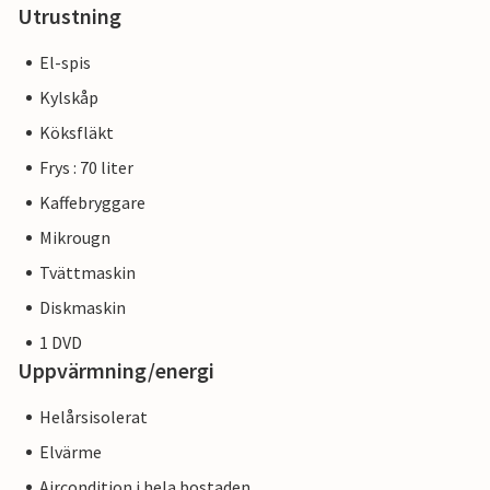
Utrustning
El-spis
Kylskåp
Köksfläkt
Frys : 70 liter
Kaffebryggare
Mikrougn
Tvättmaskin
Diskmaskin
1 DVD
Uppvärmning/energi
Helårsisolerat
Elvärme
Aircondition i hela bostaden