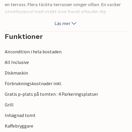
en terrass. Flera täckta terrasser omger villan. En vacker
utomhuspool med utsikt över havet erbjuder dig
förfriskning. Framför fritidshuset löper en
Läs mer
strandpromenad med båtplatser och en småstensvik
inramad av pinjeträd. Besök ACI Marina, en och en halv
Funktioner
kilometer bort, med mycket bra restauranger. Bredvid
marinan ligger ett geologiskt fenomen, Lake Dragon's Eye.
Aircondition i hela bostaden
All Inclusive
Diskmaskin
Förbrukningskostnader inkl.
Gratis p-plats på tomten : 4 Parkeringsplatser
Grill
Inhägnad tomt
Kaffebryggare