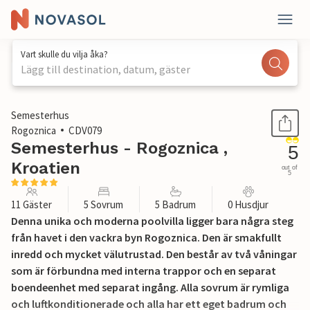
Vart skulle du vilja åka?
Lägg till destination, datum, gäster
1 / 54
Semesterhus
Rogoznica
CDV079
Semesterhus - Rogoznica ,
5
Kroatien
out of
5
11 Gäster
5 Sovrum
5 Badrum
0 Husdjur
Denna unika och moderna poolvilla ligger bara några steg
från havet i den vackra byn Rogoznica. Den är smakfullt
inredd och mycket välutrustad. Den består av två våningar
som är förbundna med interna trappor och en separat
boendeenhet med separat ingång. Alla sovrum är rymliga
och luftkonditionerade och alla har ett eget badrum och