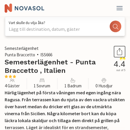
Vart skulle du vilja åka?
Lägg till destination, datum, gäster
1 / 20
Semesterlägenhet
Punta Braccetto
ISS666
Semesterlägenhet - Punta
4.4
Braccetto , Italien
out of 5
4 Gäster
1 Sovrum
1 Badrum
0 Husdjur
Härlig lägenhet på första våningen med egen ingång nära
Ragusa. Från terrassen kan du njuta av den vackra utsikten
över havet medan du dricker ett glas av de utmärkta
vinerna från Sicilien. Några kilometer bort kan du köpa
läckra lokala skaldjur och tillaga dem direkt på grillen på
terrassen. Läget är idealiskt för en strandsemester,