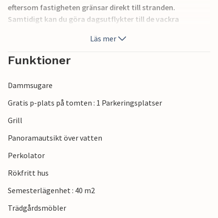
eftersom fastigheten gränsar direkt till stranden.
Samtidigt kan du göra dagsutflykter till de vackra
barockstäderna i regionen, till exempel Ragusa, Modica
Läs mer
och Scicli. Ditt semesterboende ligger i det område där den
berömda tv-serien Inspektör Montalbano spelades in.
Funktioner
Dammsugare
Gratis p-plats på tomten : 1 Parkeringsplatser
Grill
Panoramautsikt över vatten
Perkolator
Rökfritt hus
Semesterlägenhet : 40 m2
Trädgårdsmöbler