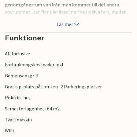
genomgångsrum varifrån man kommer till det andra
sovrummet. Det finns en liten marina i själva byn, medan
grannbyarna Banjole och Pjeana Uvala har stränder och
Läs mer
restauranger. Besök den romerska amfiteatern i staden
Pula, där många sommarkonserter hålls.
Funktioner
All Inclusive
Förbrukningskostnader inkl.
Gemensam grill
Gratis p-plats på tomten : 2 Parkeringsplatser
Rökfritt hus
Semesterlägenhet : 64 m2
Tvättmaskin
WiFi