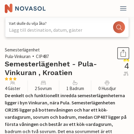
Vart skulle du vilja åka?
Lägg till destination, datum, gäster
1 / 29
Semesterlägenhet
Pula-Vinkuran
CIP487
Semesterlägenhet - Pula-
4
Vinkuran , Kroatien
out
of 5
4 Gäster
2 Sovrum
1 Badrum
0 Husdjur
De enkelt och funktionellt inredda semesterlägenheterna
ligger i byn Vinkuran, nära Pula. Semesterlägenheten
CIR295 ligger på bottenvåningen och har ett kök-
vardagsrum, sovrum och badrum, medan CIP487 ligger på
första våningen och består av ett kök-vardagsrum,
badrum och två sovrum. Det ena sovrummet är ett