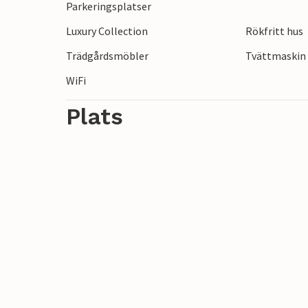
Parkeringsplatser
amfiteatern eller Augustus tempel.
Luxury Collection
Rökfritt hus
Missa inte denna centrala lägenhet med h
Trädgårdsmöbler
Tvättmaskin
WiFi
Plats