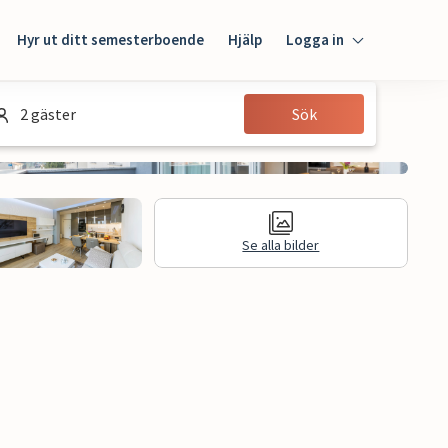
Hyr ut ditt semesterboende
Hjälp
Logga in
Logga in
2 gäster
Sök
Gäst
Husägare
Se alla bilder