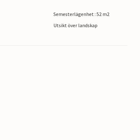
Semesterlägenhet : 52 m2
ögkvalitativ inredning!
Utsikt över landskap