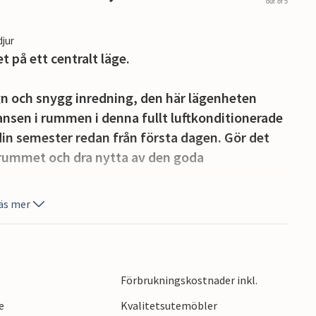
out of 5
djur
på ett centralt läge.
 och snygg inredning, den här lägenheten
ansen i rummen i denna fullt luftkonditionerade
 din semester redan från första dagen. Gör det
srummet och dra nytta av den goda
äs mer
rollande utsikt över omgivningarna och kan
tt om det är med en bok, en svalkande dryck
Förbrukningskostnader inkl.
u kommer också att tillbringa din semester nära
e
Kvalitetsutemöbler
h besök historiska sevärdheter som den antika