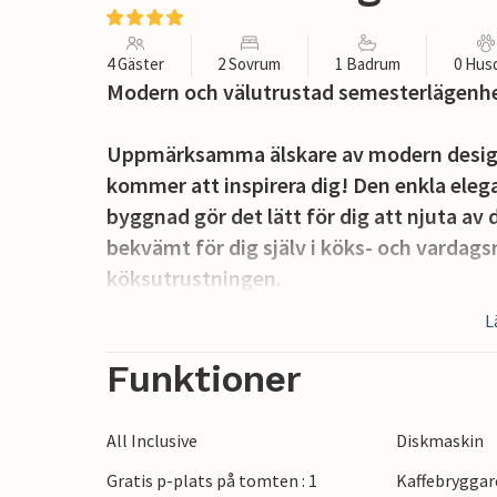
4 Gäster
2 Sovrum
1 Badrum
0 Hus
Modern och välutrustad semesterlägenhet 
Uppmärksamma älskare av modern design
kommer att inspirera dig! Den enkla eleg
byggnad gör det lätt för dig att njuta av
bekvämt för dig själv i köks- och vardag
köksutrustningen.
L
Från den täckta balkongen har du en fört
njuta av en trevlig stund utomhus, oavse
Funktioner
eller i gott sällskap är helt upp till dig.
All Inclusive
Diskmaskin
Endast 3 km skiljer dig från havet, och d
Gratis p-plats på tomten : 1
Kaffebryggar
Pula centrum. Strosa genom gränderna oc