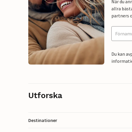
När du an
allra bäst
partners o
Du kan avp
informati
Utforska
Destinationer