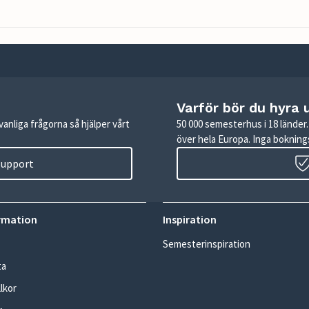
Varför bör du hyra 
anliga frågorna så hjälper vårt
50 000 semesterhus i 18 lände
över hela Europa. Inga boknings
 support
rmation
Inspiration
Semesterinspiration
ta
lkor