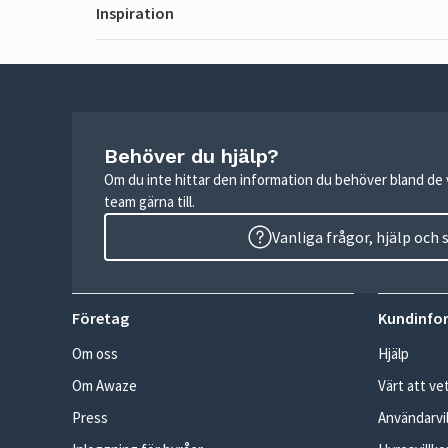
Inspiration
Behöver du hjälp?
Om du inte hittar den information du behöver bland de v
team gärna till.
Vanliga frågor, hjälp och
Företag
Kundinfo
Om oss
Hjälp
Om Awaze
Värt att ve
Press
Användarvil