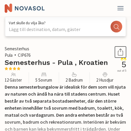
Vart skulle du vilja åka?
Lägg till destination, datum, gäster
1 / 42
Semesterhus
Pula
CIP676
Semesterhus - Pula , Kroatien
5
out of 5
12 Gäster
5 Sovrum
2 Badrum
2 Husdjur
Denna semesterbungalow är idealisk för dem som vill njuta
av naturen och ändå ha nära till stadens centrum. Huset
består av två separata bostadsenheter, där den större
enheten innehåller två sovrum med badrum, toalett, kök,
matsal och vardagsrum. Den andra enheten består av två
sovrum, badrum och rekreationsrum. Interiören är bekväm
och barnen kan leka bekymmersfritt i trädgården. Under