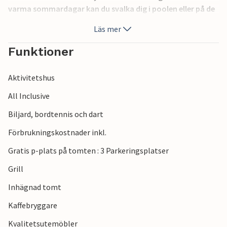
varma sommardagar kan du svalka dig i poolen eller på de
närliggande stränderna, som ligger ca 10 minuters bilresa
Läs mer
bort.
Funktioner
Aktivitetshus
All Inclusive
Biljard, bordtennis och dart
Förbrukningskostnader inkl.
Gratis p-plats på tomten : 3 Parkeringsplatser
Grill
Inhägnad tomt
Kaffebryggare
Kvalitetsutemöbler