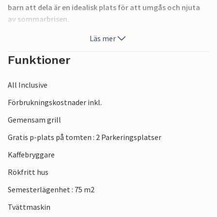
barn att dela är en idealisk plats för att umgås och njuta
av sommarbrisen.
I närheten hittar du den berömda cykelvägen Parenzana,
Läs mer
naturparken Seoveljske Soline och sportflygplatsen
Portoro, varifrån du kan ta en naturskön flygning över det
Funktioner
omgivande området. Det är definitivt värt att besöka
stadskärnorna och de vackra stränderna i Portoro och
All Inclusive
Piran.
Förbrukningskostnader inkl.
Gemensam grill
Gratis p-plats på tomten : 2 Parkeringsplatser
Kaffebryggare
Rökfritt hus
Semesterlägenhet : 75 m2
Tvättmaskin