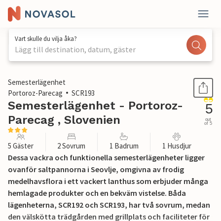
Vart skulle du vilja åka?
Lägg till destination, datum, gäster
1 / 19
Semesterlägenhet
Portoroz-Parecag
SCR193
Semesterlägenhet - Portoroz-
5
Parecag , Slovenien
out
of 5
5 Gäster
2 Sovrum
1 Badrum
1 Husdjur
Dessa vackra och funktionella semesterlägenheter ligger
ovanför saltpannorna i Seovlje, omgivna av frodig
medelhavsflora i ett vackert lanthus som erbjuder många
hemlagade produkter och en bekväm vistelse. Båda
lägenheterna, SCR192 och SCR193, har två sovrum, medan
den välskötta trädgården med grillplats och faciliteter för