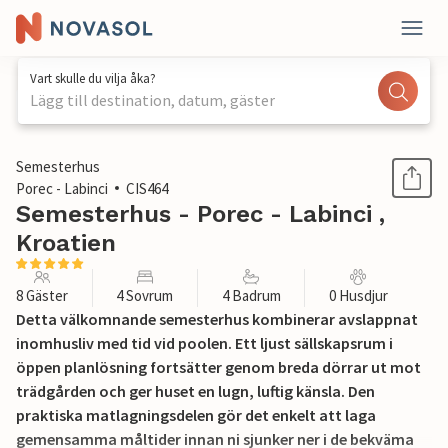
Vart skulle du vilja åka?
Lägg till destination, datum, gäster
1 / 14
Semesterhus
Porec - Labinci
CIS464
Semesterhus - Porec - Labinci ,
Kroatien
8 Gäster
4 Sovrum
4 Badrum
0 Husdjur
Detta välkomnande semesterhus kombinerar avslappnat
inomhusliv med tid vid poolen. Ett ljust sällskapsrum i
öppen planlösning fortsätter genom breda dörrar ut mot
trädgården och ger huset en lugn, luftig känsla. Den
praktiska matlagningsdelen gör det enkelt att laga
gemensamma måltider innan ni sjunker ner i de bekväma