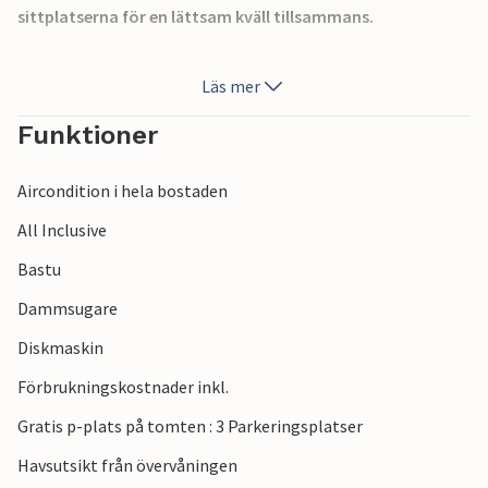
sittplatserna för en lättsam kväll tillsammans.
Utomhus inbjuder en fantastisk pool till uppfriskande
Läs mer
dopp mellan avslappnade timmar i solen. Kaštelir är en
charmig by i hjärtat av Istrien, omgiven av vingårdar och
Funktioner
olivlundar. I närheten kan besökare utforska de historiska
städerna Poreč, Novigrad och Motovun, upptäcka grottan
Aircondition i hela bostaden
Baredine eller koppla av på stränderna vid Adriatiska havet.
Området är också idealiskt för vandring, cykling,
All Inclusive
vinprovning och för att prova det traditionella istriska
Bastu
köket.
Dammsugare
Diskmaskin
Förbrukningskostnader inkl.
Gratis p-plats på tomten : 3 Parkeringsplatser
Havsutsikt från övervåningen