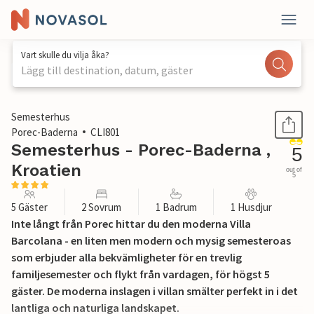
Vart skulle du vilja åka?
Lägg till destination, datum, gäster
1 / 50
Semesterhus
Porec-Baderna
CLI801
Semesterhus - Porec-Baderna ,
5
Kroatien
out of
5
5 Gäster
2 Sovrum
1 Badrum
1 Husdjur
Inte långt från Porec hittar du den moderna Villa
Barcolana - en liten men modern och mysig semesteroas
som erbjuder alla bekvämligheter för en trevlig
familjesemester och flykt från vardagen, för högst 5
gäster. De moderna inslagen i villan smälter perfekt in i det
lantliga och naturliga landskapet.