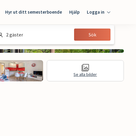
Hyr ut ditt semesterboende
Hjälp
Logga in
Logga in
2 gäster
Sök
Gäst
Husägare
Se alla bilder