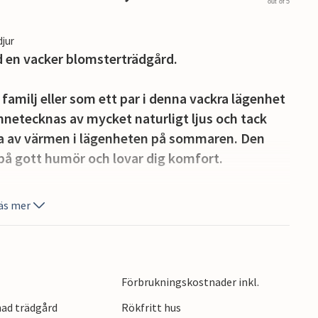
out of 5
djur
 en vacker blomsterträdgård.
a familj eller som ett par i denna vackra lägenhet
nnetecknas av mycket naturligt ljus och tack
na av värmen i lägenheten på sommaren. Den
på gott humör och lovar dig komfort.
gan från terrassen och slå dig ner i trädgården
äs mer
ikt.
lla butiker inom några minuters promenad. Läget
de området, till exempel zip-linjer, vandring
Förbrukningskostnader inkl.
det gamla slottet i Pazin och den berömda
nad trädgård
Rökfritt hus