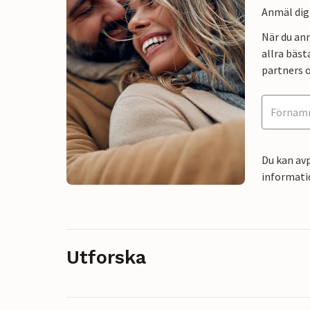
Anmäl dig 
När du an
allra bäst
partners o
Du kan avp
informati
Utforska