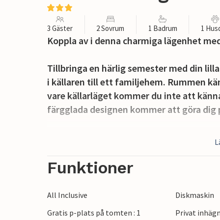
3 Gäster
2 Sovrum
1 Badrum
1 Hus
Koppla av i denna charmiga lägenhet med
Tillbringa en härlig semester med din lill
i källaren till ett familjehem. Rummen kä
vare källarläget kommer du inte att kän
färgglada designen kommer att göra dig 
Njut av trädgården och den naturliga skug
L
med snacks och drycker och en vacker uts
Funktioner
Njut av den idylliska omgivningen och a
erbjuder många attraktioner i det omgivan
All Inclusive
Diskmaskin
och hästuthyrning. Du kan också besöka 
Gratis p-plats på tomten : 1
Privat inhäg
Pazin-grottan.