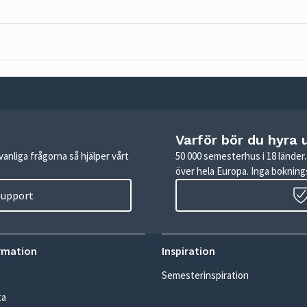
Varför bör du hyra 
anliga frågorna så hjälper vårt
50 000 semesterhus i 18 lände
över hela Europa. Inga boknings
 support
rmation
Inspiration
Semesterinspiration
ta