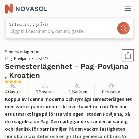
Vart skulle du vilja åka?
Lägg till destination, datum, gäster
1 / 38
Semesterlägenhet
Pag-Povljana
CKP721
Semesterlägenhet - Pag-Povljana
, Kroatien
4 Gäster
2 Sovrum
1 Badrum
0 Husdjur
Koppla av i denna moderna och rymliga semesterlägenhet
med vacker panoramautsikt över havet och ön. Den har
ett utmärkt läge på första våningen i staden Povljana, på
den sagolika ön Pag. Den närliggande stranden är sandig
och idealisk för barnfamiljer. På den vackra fastigheten
finns barnfaciliteter och en grill för gemensamt bruk. Vi