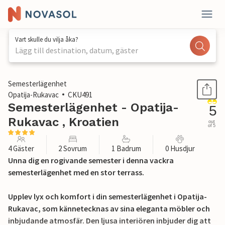
Vart skulle du vilja åka?
Lägg till destination, datum, gäster
1 / 35
Semesterlägenhet
Opatija-Rukavac
CKU491
Semesterlägenhet - Opatija-
5
Rukavac , Kroatien
out
of 5
4 Gäster
2 Sovrum
1 Badrum
0 Husdjur
Unna dig en rogivande semester i denna vackra
semesterlägenhet med en stor terrass.
Upplev lyx och komfort i din semesterlägenhet i Opatija-
Rukavac, som kännetecknas av sina eleganta möbler och
inbjudande atmosfär. Den ljusa interiören inbjuder dig att