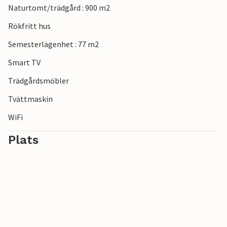
Naturtomt/trädgård : 900 m2
bad och solbad. Dyk i och låt dig bäras fram och tillbaka av
vågorna. För kulturella utflykter finns det dagsutflykter till
Rökfritt hus
de charmiga städerna Rijeka och Pazin.
Semesterlägenhet : 77 m2
Smart TV
Trädgårdsmöbler
Tvättmaskin
WiFi
Plats