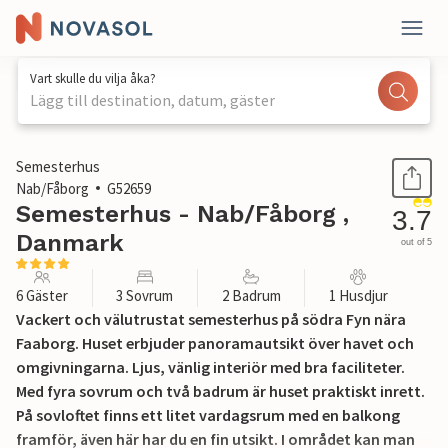
Vart skulle du vilja åka?
Lägg till destination, datum, gäster
1 / 22
Semesterhus
Nab/Fåborg
G52659
Semesterhus - Nab/Fåborg ,
3.7
Danmark
out of 5
6 Gäster
3 Sovrum
2 Badrum
1 Husdjur
Vackert och välutrustat semesterhus på södra Fyn nära
Faaborg. Huset erbjuder panoramautsikt över havet och
omgivningarna. Ljus, vänlig interiör med bra faciliteter.
Med fyra sovrum och två badrum är huset praktiskt inrett.
På sovloftet finns ett litet vardagsrum med en balkong
framför, även här har du en fin utsikt. I området kan man