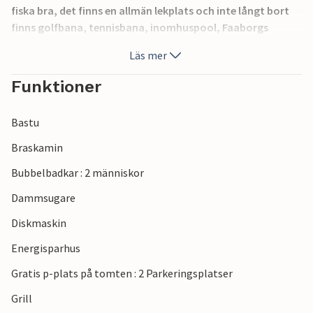
fiska bra, det finns en allmän lekplats och inte långt bort
finns golfbana, tennisbana, inomhuspool, Faaborgs
centrum och Egeskovs slott.
Läs mer
Faaborg bjuder på många sevärdheter, till exempel Miniby,
Faaborgs museum eller en tur med nattväktaren.
Funktioner
Hans Christian Andersen-museet i Odense är också väl värt
ett besök, liksom det danska järnvägsmuseet. Från Fyn når
Bastu
du Köpenhamn på mindre än två timmar med bil, och
Legoland med sina nöjen ligger en timmes bilresa bort.
Braskamin
Bubbelbadkar : 2 människor
Dammsugare
Diskmaskin
Energisparhus
Gratis p-plats på tomten : 2 Parkeringsplatser
Grill