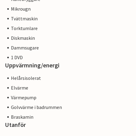
Mikrougn
Tvättmaskin
Torktumlare
Diskmaskin
Dammsugare
1 DVD
Uppvärmning/energi
Helårsisolerat
Elvärme
Värmepump
Golvvärme i badrummen
Braskamin
Utanför