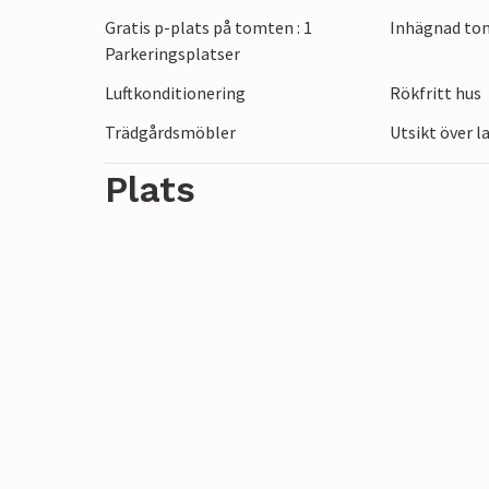
närliggande sandstränderna, som är perfe
Gratis p-plats på tomten : 1
Inhägnad to
Den charmiga lilla staden inbjuder till my
Parkeringsplatser
För äventyrare erbjuder det omgivande om
Luftkonditionering
Rökfritt hus
cykling eller båtturer längs kusten. Ett 
amfiteater och historiska sevärdheter, är
Trädgårdsmöbler
Utsikt över 
Plats