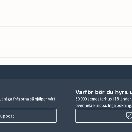
Varför bör du hyra 
anliga frågorna så hjälper vårt
50 000 semesterhus i 18 lände
över hela Europa. Inga boknings
 support