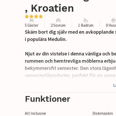
, Kroatien
5 Gäster
2 Sovrum
1 Badrum
0 Hus
Skäm bort dig själv med en avkopplande
i populära Medulin.
Njut av din vistelse i denna vänliga och
rummen och hemtrevliga möblerna erbjude
bekymmersfri semester. Den stora lägenhe
semesterlägenheter, perfekt för en semes
gemytlighet på samma gång. Koppla av på
L
gemensamma terrassen i trädgården för at
andra gäster.
Funktioner
Medulin är känt för sin pittoreska kustlin
All Inclusive
Diskmaskin