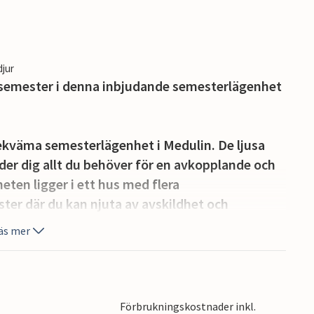
djur
 semester i denna inbjudande semesterlägenhet
 bekväma semesterlägenhet i Medulin. De ljusa
r dig allt du behöver för en avkopplande och
ten ligger i ett hus med flera
ter där du kan njuta av avskildhet och
 din privata balkong eller använd den
äs mer
t tillbringa mysiga grillkvällar och prata med
je och sina många fritidsaktiviteter. Upptäck de
Förbrukningskostnader inkl.