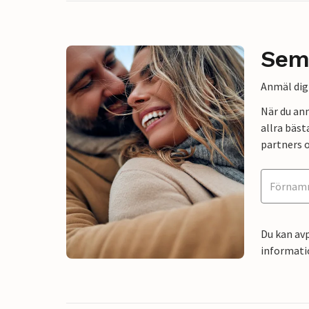
Sem
Anmäl dig 
När du an
allra bäst
partners o
Du kan avp
informati