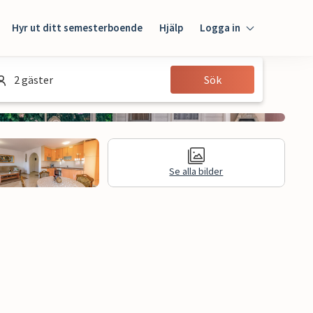
Hyr ut ditt semesterboende
Hjälp
Logga in
Logga in
2 gäster
Sök
Gäst
Husägare
Se alla bilder