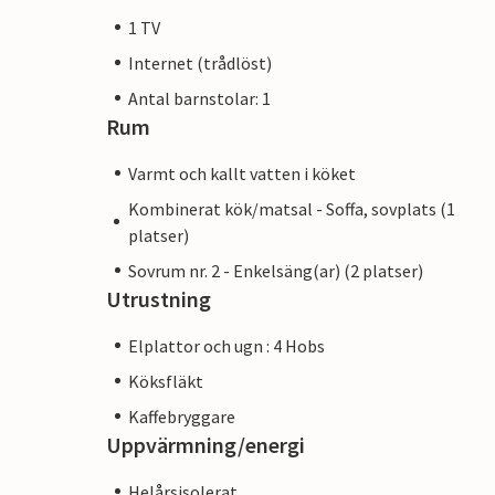
1 TV
Internet (trådlöst)
Antal barnstolar: 1
Rum
Varmt och kallt vatten i köket
Kombinerat kök/matsal - Soffa, sovplats (1
platser)
Sovrum nr. 2 - Enkelsäng(ar) (2 platser)
Utrustning
Elplattor och ugn : 4 Hobs
Köksfläkt
Kaffebryggare
Uppvärmning/energi
Helårsisolerat