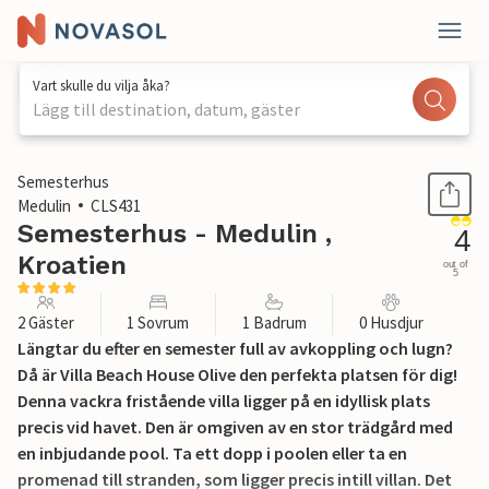
Vart skulle du vilja åka?
Lägg till destination, datum, gäster
1 / 43
Semesterhus
Medulin
CLS431
Semesterhus - Medulin ,
4
Kroatien
out of
5
2 Gäster
1 Sovrum
1 Badrum
0 Husdjur
Längtar du efter en semester full av avkoppling och lugn?
Då är Villa Beach House Olive den perfekta platsen för dig!
Denna vackra fristående villa ligger på en idyllisk plats
precis vid havet. Den är omgiven av en stor trädgård med
en inbjudande pool. Ta ett dopp i poolen eller ta en
promenad till stranden, som ligger precis intill villan. Det