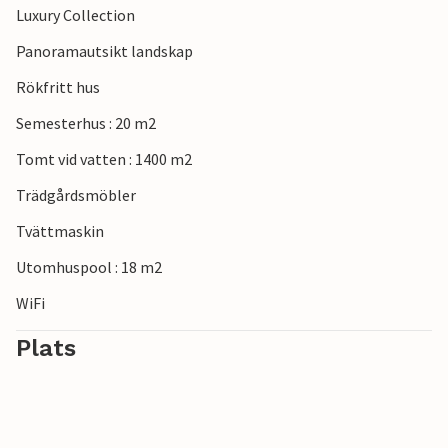
Luxury Collection
rekommenderar en dagsutflykt till nationalparken Brijuni.
Panoramautsikt landskap
Rökfritt hus
Semesterhus : 20 m2
Tomt vid vatten : 1400 m2
Trädgårdsmöbler
Tvättmaskin
Utomhuspool : 18 m2
WiFi
Plats