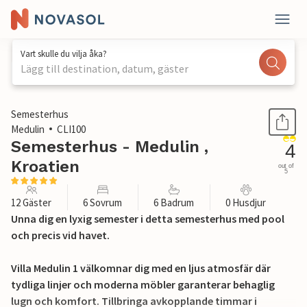
Vart skulle du vilja åka?
Lägg till destination, datum, gäster
1 / 57
Semesterhus
Medulin
CLI100
Semesterhus - Medulin ,
4
Kroatien
out of
5
12 Gäster
6 Sovrum
6 Badrum
0 Husdjur
Unna dig en lyxig semester i detta semesterhus med pool
och precis vid havet.
Villa Medulin 1 välkomnar dig med en ljus atmosfär där
tydliga linjer och moderna möbler garanterar behaglig
lugn och komfort. Tillbringa avkopplande timmar i