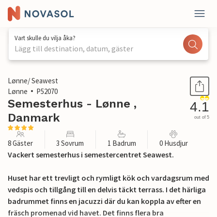
Vart skulle du vilja åka?
Lägg till destination, datum, gäster
1 / 20
Lønne/ Seawest
Lønne
P52070
Semesterhus - Lønne ,
4.1
Danmark
out of 5
8 Gäster
3 Sovrum
1 Badrum
0 Husdjur
Vackert semesterhus i semestercentret Seawest.
Huset har ett trevligt och rymligt kök och vardagsrum med
vedspis och tillgång till en delvis täckt terrass. I det härliga
badrummet finns en jacuzzi där du kan koppla av efter en
fräsch promenad vid havet. Det finns flera bra