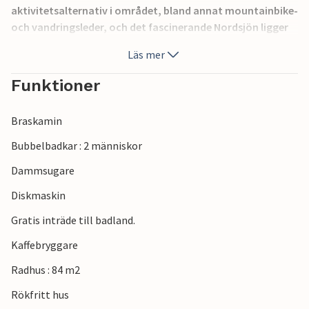
aktivitetsalternativ i området, bland annat mountainbike-
och vandringsleder, och det fascinerande Nordsjön ligger
mindre än 15 minuter bort med bil.
Läs mer
I närheten hittar du Nr Nebel med bra shopping och
Funktioner
restauranger. Besök även den stora tropiska vattenparken,
den stora gemensamma inomhuslekplatsen och större
Braskamin
utomhuslekplatser med hoppborgar.
Bubbelbadkar : 2 människor
Dammsugare
Diskmaskin
Gratis inträde till badland.
Kaffebryggare
Radhus : 84 m2
Rökfritt hus