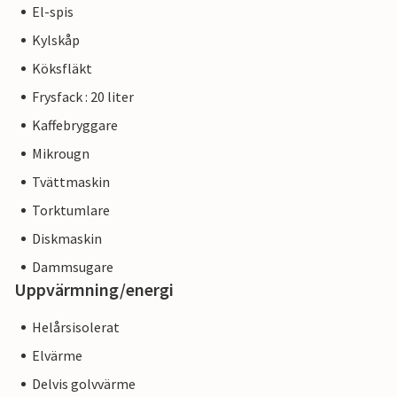
El-spis
Kylskåp
Köksfläkt
Frysfack : 20 liter
Kaffebryggare
Mikrougn
Tvättmaskin
Torktumlare
Diskmaskin
Dammsugare
Uppvärmning/energi
Helårsisolerat
Elvärme
Delvis golvvärme