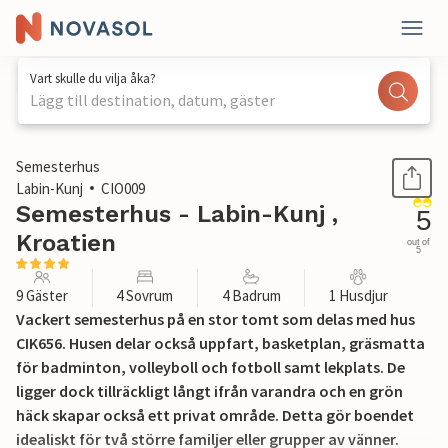
Vart skulle du vilja åka?
Lägg till destination, datum, gäster
1 / 40
Semesterhus
Labin-Kunj
CIO009
Semesterhus - Labin-Kunj ,
5
Kroatien
out of
5
9 Gäster
4 Sovrum
4 Badrum
1 Husdjur
Vackert semesterhus på en stor tomt som delas med hus
CIK656. Husen delar också uppfart, basketplan, gräsmatta
för badminton, volleyboll och fotboll samt lekplats. De
ligger dock tillräckligt långt ifrån varandra och en grön
häck skapar också ett privat område. Detta gör boendet
idealiskt för två större familjer eller grupper av vänner.