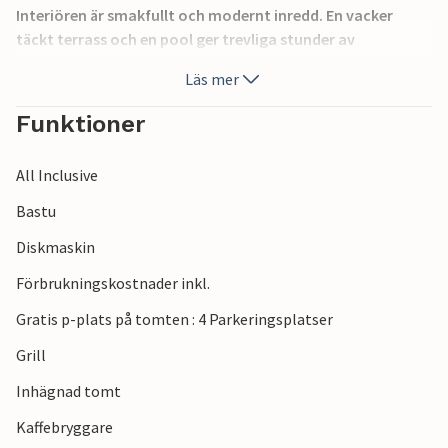
Interiören är smakfullt och modernt inredd. En vacker
täckt terrass och en pool ger trevliga stunder av
avkoppling. På bottenvåningen finns ett sovrum med
Läs mer
badrum, en bastu och en liten terrass med separat ingång.
Besök Labin och de vackraste stränderna i Istrien i Rabac.
Funktioner
All Inclusive
Bastu
Diskmaskin
Förbrukningskostnader inkl.
Gratis p-plats på tomten : 4 Parkeringsplatser
Grill
Inhägnad tomt
Kaffebryggare