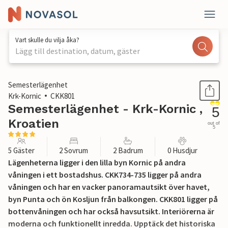
Vart skulle du vilja åka?
Lägg till destination, datum, gäster
1 / 28
Semesterlägenhet
Krk-Kornic
CKK801
Semesterlägenhet - Krk-Kornic ,
5
Kroatien
out of
5
5 Gäster
2 Sovrum
2 Badrum
0 Husdjur
Lägenheterna ligger i den lilla byn Kornic på andra
våningen i ett bostadshus. CKK734-735 ligger på andra
våningen och har en vacker panoramautsikt över havet,
byn Punta och ön Kosljun från balkongen. CKK801 ligger på
bottenvåningen och har också havsutsikt. Interiörerna är
moderna och funktionellt inredda. Upptäck det historiska