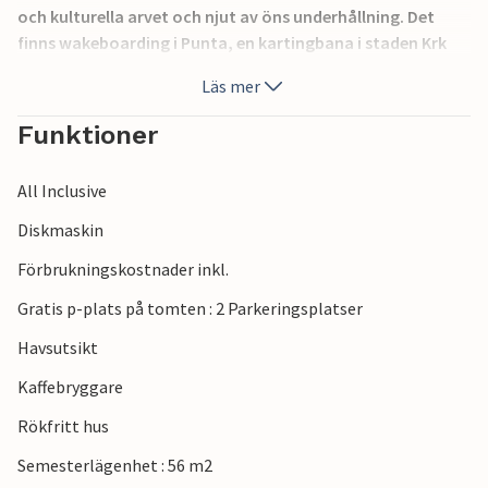
och kulturella arvet och njut av öns underhållning. Det
finns wakeboarding i Punta, en kartingbana i staden Krk
och olika vandrings- och cykelleder. Bada på de vackra
Läs mer
stränderna längs kusten eller besök ön Kosljun. Smaka på
det rika gastronomiska utbudet och besök de omgivande
Funktioner
vingårdarna.
All Inclusive
Diskmaskin
Förbrukningskostnader inkl.
Gratis p-plats på tomten : 2 Parkeringsplatser
Havsutsikt
Kaffebryggare
Rökfritt hus
Semesterlägenhet : 56 m2