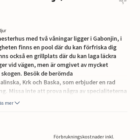
out of
5
djur
sterhus med två våningar ligger i Gabonjin, i
gheten finns en pool där du kan förfriska dig
nns också en grillplats där du kan laga läckra
igger vid vägen, men är omgivet av mycket
t skogen. Besök de berömda
Malinska, Krk och Baska, som erbjuder en rad
g. Missa inte att prova några av specialiteterna
römda osten från Krk.
äs mer
Förbrukningskostnader inkl.