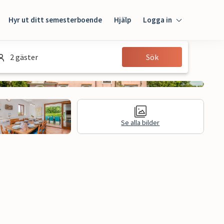
Hyr ut ditt semesterboende
Hjälp
Logga in
Logga in
2 gäster
Sök
Gäst
Husägare
Se alla bilder