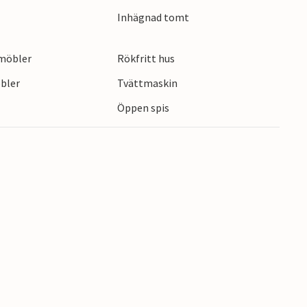
Inhägnad tomt
emöbler
Rökfritt hus
bler
Tvättmaskin
Öppen spis