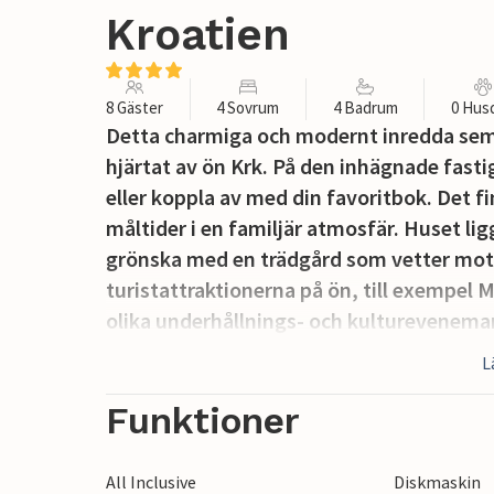
Kroatien
8 Gäster
4 Sovrum
4 Badrum
0 Hus
Detta charmiga och modernt inredda seme
hjärtat av ön Krk. På den inhägnade fasti
eller koppla av med din favoritbok. Det fi
måltider i en familjär atmosfär. Huset l
grönska med en trädgård som vetter mo
turistattraktionerna på ön, till exempel 
olika underhållnings- och kultureveneman
från Krk, som vinet Zlahtina eller den be
L
Funktioner
All Inclusive
Diskmaskin