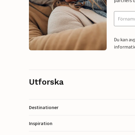
partners o
Du kan avp
informati
Utforska
Destinationer
Inspiration