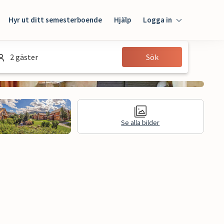
Hyr ut ditt semesterboende
Hjälp
Logga in
Logga in
2 gäster
Sök
Gäst
Husägare
Se alla bilder