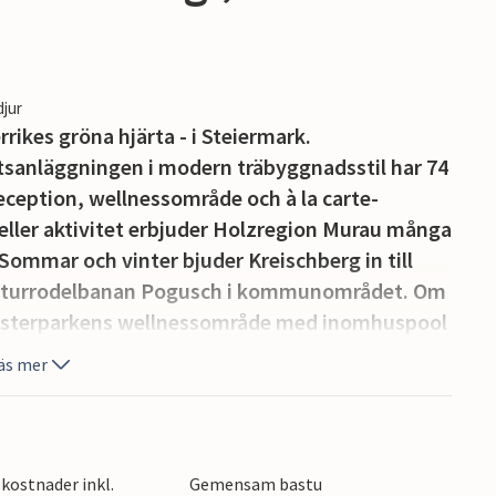
djur
rikes gröna hjärta - i Steiermark.
etsanläggningen i modern träbyggnadsstil har 74
eption, wellnessområde och à la carte-
n eller aktivitet erbjuder Holzregion Murau många
 Sommar och vinter bjuder Kreischberg in till
 naturrodelbanan Pogusch i kommunområdet. Om
semesterparkens wellnessområde med inomhuspool
och husen är alla utformade för barnfamiljer
äs mer
ma materialen och möblerna gör ditt
erar dig en trevlig vistelse att koppla av och
juds du förfriskningsalternativ som sträcker sig
ällstugor. Särskilt efter att du har gått
kostnader inkl.
Gemensam bastu