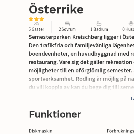
Österrike
5 Gäster
2 Sovrum
1 Badrum
0 Hus
Semesterparken Kreischberg ligger i Öster
Den trafikfria och familjevänliga lägenh
boendeenheter, en huvudbyggnad med rec
restaurang. Vare sig det gäller rekreatio
möjligheter till en oförglömlig semester.
sportverksamhet. Rodling är möjlig på
du vill koppla av kan du bege dig till 
och bastu. De välutrustade lägenheterna 
L
och erbjuder all tänkbar komfort. De var
semesterhus mysigt och vänligt och garant
Funktioner
njuta av! Om du åker på utflykter här erb
från gourmetkockar till värdshusvärdar i fj
Diskmaskin
Förbruknings