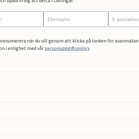
ch bjuda in dig att delta i tävlingar.
renumerera när du vill genom att klicka på länken för avanmälan 
on i enlighet med vår
personuppgiftspolicy
.