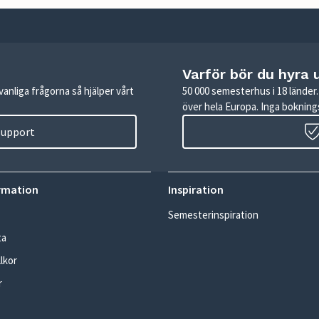
Varför bör du hyra 
anliga frågorna så hjälper vårt
50 000 semesterhus i 18 lände
över hela Europa. Inga boknings
 support
rmation
Inspiration
Semesterinspiration
ta
lkor
r