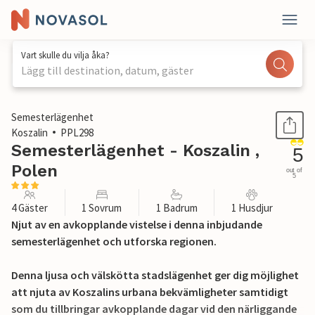
Vart skulle du vilja åka?
Lägg till destination, datum, gäster
1 / 14
Semesterlägenhet
Koszalin
PPL298
Semesterlägenhet - Koszalin ,
5
Polen
out of
5
4 Gäster
1 Sovrum
1 Badrum
1 Husdjur
Njut av en avkopplande vistelse i denna inbjudande
semesterlägenhet och utforska regionen.
Denna ljusa och välskötta stadslägenhet ger dig möjlighet
att njuta av Koszalins urbana bekvämligheter samtidigt
som du tillbringar avkopplande dagar vid den närliggande