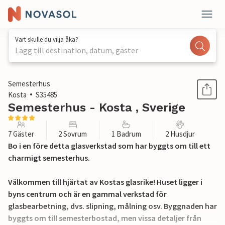
Vart skulle du vilja åka?
Lägg till destination, datum, gäster
1 / 22
Semesterhus
Kosta
S35485
Semesterhus - Kosta , Sverige
7 Gäster
2 Sovrum
1 Badrum
2 Husdjur
Bo i en före detta glasverkstad som har byggts om till ett
charmigt semesterhus.
Välkommen till hjärtat av Kostas glasrike! Huset ligger i
byns centrum och är en gammal verkstad för
glasbearbetning, dvs. slipning, målning osv. Byggnaden har
byggts om till semesterbostad, men vissa detaljer från