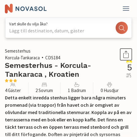
Vart skulle du vilja åka?
Lägg till destination, datum, gäster
1 / 45
Semesterhus
Korcula-Tankaraca
CDS184
Semesterhus - Korcula-
5
Tankaraca , Kroatien
out
of 5
4 Gäster
2 Sovrum
1 Badrum
0 Husdjur
Detta enkelt inredda stenhus ligger bara några minuters
promenad (via trappor) från havet och är omgivet av
olivlundar med traditionella stenmurar. Koppla av på en av
terrasserna med en bok eller en kopp kaffe. Det finns en
täckt terrass och en öppen terrass med stenbord och grill
till ditt förfogande. Doften av pinjeträd och syrsornas