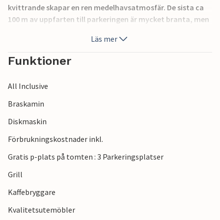
kvittrande skapar en ren medelhavsatmosfär. De sista ca
100 m av uppfarten till parkeringen är mycket branta, men
du kan också parkera bilen på parkeringen på gatan och gå
Läs mer
ca 50 m till huset.
Funktioner
All Inclusive
Braskamin
Diskmaskin
Förbrukningskostnader inkl.
Gratis p-plats på tomten : 3 Parkeringsplatser
Grill
Kaffebryggare
Kvalitetsutemöbler