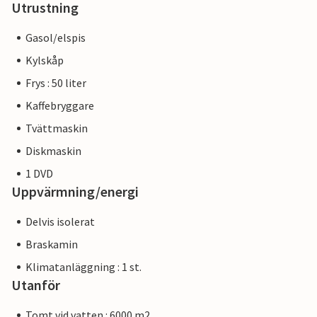
Utrustning
Gasol/elspis
Kylskåp
Frys : 50 liter
Kaffebryggare
Tvättmaskin
Diskmaskin
1 DVD
Uppvärmning/energi
Delvis isolerat
Braskamin
Klimatanläggning : 1 st.
Utanför
Tomt vid vatten : 6000 m2