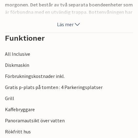
morgonen. Det består av två separata boendeenheter som
är förbundna med en utvändig trappa. Bottenvåningen har
inte renoverats och har enkla möbler. Om du kommer med
Läs mer
din egen båt finns en förtöjning tillgänglig utan kostnad.
Funktioner
All Inclusive
Diskmaskin
Förbrukningskostnader inkl.
Gratis p-plats på tomten : 4 Parkeringsplatser
Grill
Kaffebryggare
Panoramautsikt över vatten
Rökfritt hus