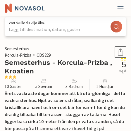
Vart skulle du vilja åka?
Lägg till destination, datum, gäster
1 / 58
Semesterhus
Korcula-Prizba
CDS229
Semesterhus - Korcula-Prizba ,
5
Kroatien
out of
5
10 Gäster
5 Sovrum
3 Badrum
1 Husdjur
Årets vackraste dagar kommer att bli oförglömliga i detta
vackra stenhus. Njut av solens strålar, svalka dig i det
kristallklara havet och om det blir för varmt för dig kan du
dra dig tillbaka till terrassen i skuggan av tallarna. Huset
ligger bara cirka 10 meter från den privata stranden, så du
bör passa på att simma ett varv i havet tidigt på