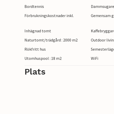
stenstranden efter en promenad. Njut av d
Bordtennis
Dammsugar
undervattensvärlden när du snorklar.
Förbrukningskostnader inkl.
Gemensam gr
Den italienska staden Trieste ligger bara 
stadslandskap som du kan upptäcka. Str
gelato i handen och låt dig drivas med sta
Inhägnad tomt
Kaffebryggar
Naturtomt/trädgård : 2000 m2
Outdoor livi
Upplev en avkopplande semester i Sloven
Rökfritt hus
Semesterläge
Utomhuspool : 18 m2
WiFi
Plats