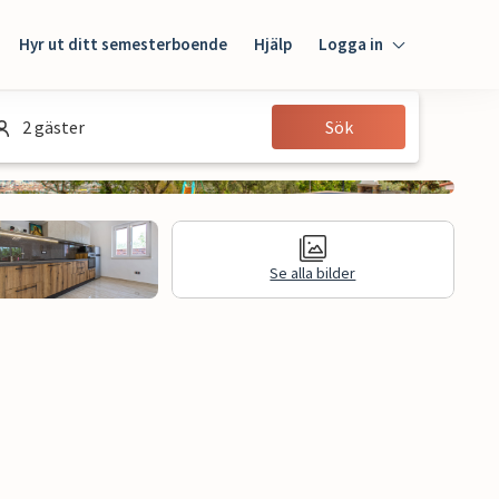
Hyr ut ditt semesterboende
Hjälp
Logga in
Logga in
2 gäster
Sök
Gäst
Husägare
Se alla bilder