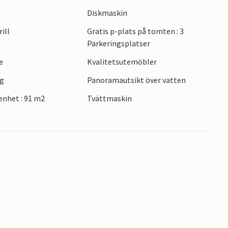
et kristallklara vattnet och utforska
e
Diskmaskin
ill
Gratis p-plats på tomten : 3
en kort bilresa bort och erbjuder ett vackert
Parkeringsplatser
osa genom gator och gränder med en läcker
dens liv.
e
Kvalitetsutemöbler
ng
Panoramautsikt över vatten
ien!
nhet : 91 m2
Tvättmaskin