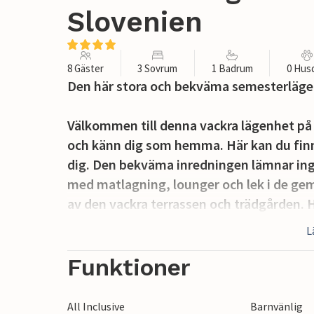
Slovenien
8 Gäster
3 Sovrum
1 Badrum
0 Hus
Den här stora och bekväma semesterlägen
Välkommen till denna vackra lägenhet på
och känn dig som hemma. Här kan du fin
dig. Den bekväma inredningen lämnar inge
med matlagning, lounger och lek i de 
av den vackra terrassen och trädgården. 
av många timmars bad eller laga dina favo
L
Njut av din tid i trädgården med en fantas
Funktioner
Utforska den tidigare nämnda staden. Kop
Adriatiska havet och erbjuder dig en va
All Inclusive
Barnvänlig