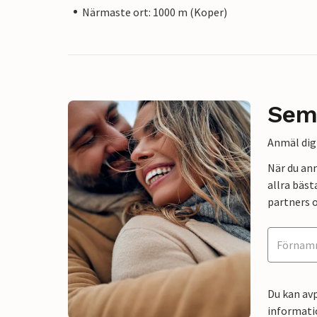
Närmaste ort: 1000 m (Koper)
Sem
Anmäl dig 
När du an
allra bäst
partners o
Du kan avp
informati