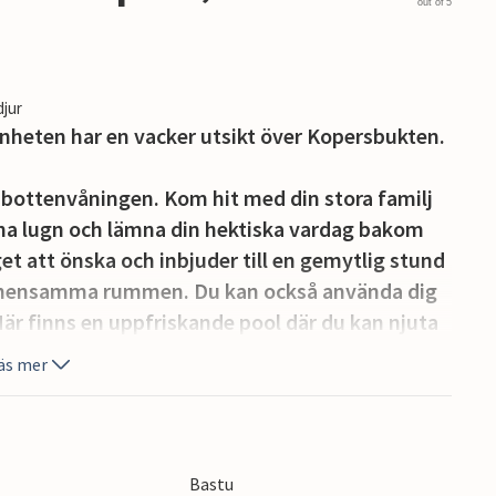
out of 5
djur
heten har en vacker utsikt över Kopersbukten.
 bottenvåningen. Kom hit med din stora familj
na lugn och lämna din hektiska vardag bakom
t att önska och inbjuder till en gemytlig stund
gemensamma rummen. Du kan också använda dig
Här finns en uppfriskande pool där du kan njuta
riträtter på den murade grillen på kvällarna.
äs mer
tisk utsikt över bukten i Koper.
ers är den största slovenska staden vid
cker gammal stad. Du kan nå den närmaste
Bastu