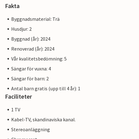
Fakta
Praktisk information
Receptionsbyggnaden fungerar som en central mötesplats
Byggnadsmaterial: Trä
för alla gäster. Här hittar du inte bara stöd och
Husdjur: 2
information, utan också inspiration till aktiviteter och
Byggnad (år): 2024
utflykter i området. Vi erbjuder en kontinental frukost till
ett pris av DKK 195 per person.
Renoverad (år): 2024
Vår kvalitetsbedömning: 5
Notera: Sängkläder, 1 handduk och 1 kökshandduk ingår i
Sängar för vuxna: 4
hyran.
Sängar för barn: 2
Antal barn gratis (upp till 4 år): 1
Faciliteter
1 TV
Kabel-TV, skandinaviska kanal.
Stereoanläggning