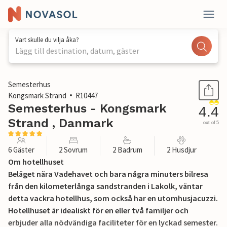
Vart skulle du vilja åka?
Lägg till destination, datum, gäster
1 / 30
Semesterhus
Kongsmark Strand
R10447
Semesterhus - Kongsmark
4.4
Strand , Danmark
out of 5
6 Gäster
2 Sovrum
2 Badrum
2 Husdjur
Om hotellhuset
Beläget nära Vadehavet och bara några minuters bilresa
från den kilometerlånga sandstranden i Lakolk, väntar
detta vackra hotellhus, som också har en utomhusjacuzzi.
Hotellhuset är idealiskt för en eller två familjer och
erbjuder alla nödvändiga faciliteter för en lyckad semester.