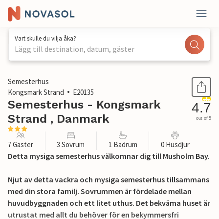
Vart skulle du vilja åka?
Lägg till destination, datum, gäster
1 / 35
Semesterhus
Kongsmark Strand
E20135
Semesterhus - Kongsmark
4.7
Strand , Danmark
out of 5
7 Gäster
3 Sovrum
1 Badrum
0 Husdjur
Detta mysiga semesterhus välkomnar dig till Musholm Bay.
Njut av detta vackra och mysiga semesterhus tillsammans
med din stora familj. Sovrummen är fördelade mellan
huvudbyggnaden och ett litet uthus. Det bekväma huset är
utrustat med allt du behöver för en bekymmersfri