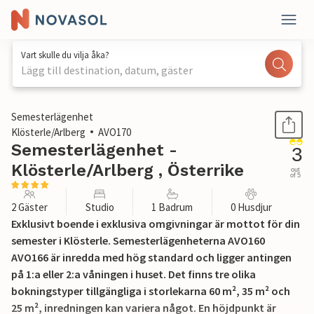
Vart skulle du vilja åka?
Lägg till destination, datum, gäster
1 / 25
Semesterlägenhet
Klösterle/Arlberg
AVO170
Semesterlägenhet -
3
Klösterle/Arlberg , Österrike
out
of 5
2 Gäster
Studio
1 Badrum
0 Husdjur
Exklusivt boende i exklusiva omgivningar är mottot för din
semester i Klösterle. Semesterlägenheterna AVO160
AVO166 är inredda med hög standard och ligger antingen
på 1:a eller 2:a våningen i huset. Det finns tre olika
bokningstyper tillgängliga i storlekarna 60 m², 35 m² och
25 m², inredningen kan variera något. En höjdpunkt är