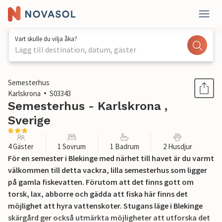
Vart skulle du vilja åka?
Lägg till destination, datum, gäster
1 / 13
Semesterhus
Karlskrona
S03343
Semesterhus - Karlskrona ,
Sverige
4 Gäster
1 Sovrum
1 Badrum
2 Husdjur
För en semester i Blekinge med närhet till havet är du varmt
välkommen till detta vackra, lilla semesterhus som ligger
på gamla fiskevatten. Förutom att det finns gott om
torsk, lax, abborre och gädda att fiska här finns det
möjlighet att hyra vattenskoter. Stugans läge i Blekinge
skärgård ger också utmärkta möjligheter att utforska det