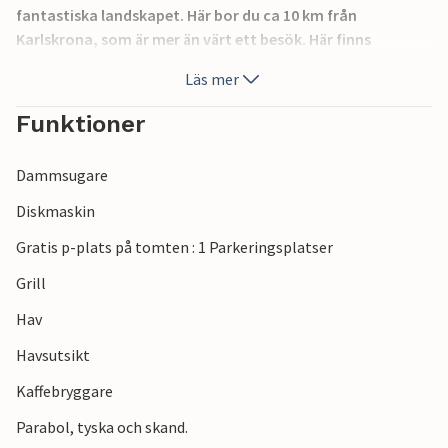
fantastiska landskapet. Här bor du ca 10 km från
Karlskrona, som är mer än värt ett besök. Här finns
shopping- och restaurangalternativ samt aktiviteter för
Läs mer
stora och små. Staden, som är ett av UNESCO:s världsarv,
har bland annat ett välbesökt flottmuseum.
Funktioner
Dammsugare
Diskmaskin
Gratis p-plats på tomten : 1 Parkeringsplatser
Grill
Hav
Havsutsikt
Kaffebryggare
Parabol, tyska och skand.