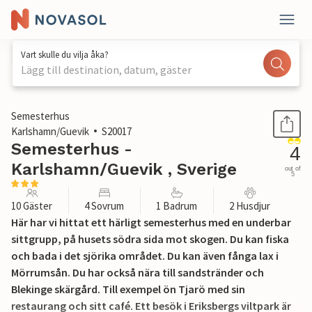
Vart skulle du vilja åka?
Lägg till destination, datum, gäster
1 / 16
Semesterhus
Karlshamn/Guevik
S20017
Semesterhus -
4
Karlshamn/Guevik , Sverige
out of
5
10 Gäster
4 Sovrum
1 Badrum
2 Husdjur
Här har vi hittat ett härligt semesterhus med en underbar
sittgrupp, på husets södra sida mot skogen. Du kan fiska
och bada i det sjörika området. Du kan även fånga lax i
Mörrumsån. Du har också nära till sandstränder och
Blekinge skärgård. Till exempel ön Tjarö med sin
restaurang och sitt café. Ett besök i Eriksbergs viltpark är