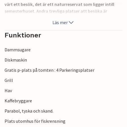
värt ett besök, det är ett naturreservat som ligger intill
semesterhuset. Andra trevliga platser att besöka är
Ronneby Brunn, Glasriket, Ölands Djurpark och Karlskronas
Läs mer
Marinmuseum och Barnens Gård. Karlshamn, Karlskrona
och Ronneby är bra platser för shopping och promenader.
Funktioner
Stugan ligger i ett viltrikt skogsområde och det finns även
bär och svamp att plocka. Här kan du njuta av lugn och ro,
Dammsugare
men också av pulsen från en livlig stad. Det finns 2 dvd-
skivor att tillgå.
Diskmaskin
Gratis p-plats på tomten : 4 Parkeringsplatser
Grill
Hav
Kaffebryggare
Parabol, tyska och skand.
Plats utomhus för fiskrensning