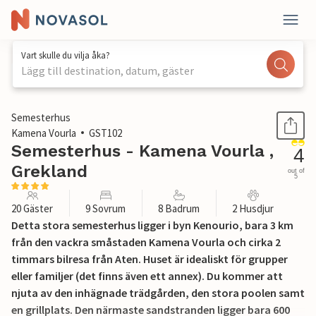
Vart skulle du vilja åka?
Lägg till destination, datum, gäster
1 / 49
Semesterhus
Kamena Vourla
GST102
Semesterhus - Kamena Vourla ,
4
Grekland
out of
5
20 Gäster
9 Sovrum
8 Badrum
2 Husdjur
Detta stora semesterhus ligger i byn Kenourio, bara 3 km
från den vackra småstaden Kamena Vourla och cirka 2
timmars bilresa från Aten. Huset är idealiskt för grupper
eller familjer (det finns även ett annex). Du kommer att
njuta av den inhägnade trädgården, den stora poolen samt
en grillplats. Den närmaste sandstranden ligger bara 600