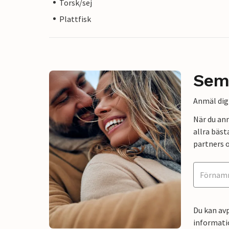
Torsk/sej
Plattfisk
Sem
Anmäl dig 
När du an
allra bäst
partners o
Du kan avp
informati