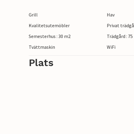
och det klara vattnet på Farhultsbaden, 
erbjuder också pittoreska badplatser so
Grill
Hav
utsikt över Skälderviken.
Kvalitetsutemöbler
Privat trädg
Detta semesterhus är det perfekta valet f
Semesterhus : 30 m2
Trädgård : 7
Tvättmaskin
WiFi
Plats