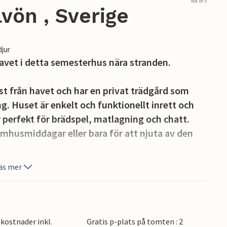
out of 5
vön , Sverige
djur
avet i detta semesterhus nära stranden.
st från havet och har en privat trädgård som
. Huset är enkelt och funktionellt inrett och
 perfekt för brädspel, matlagning och chatt.
omhusmiddagar eller bara för att njuta av den
äs mer
lättring på Kullaberg, vandring längs
tsbaden eller Revet i Jonstorp. De lokala
nella rätter till hembakade kakor och kaffe.
nde golfbana, medan familjer kan njuta av solen
kostnader inkl.
Gratis p-plats på tomten : 2