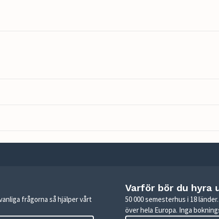
Varför bör du hyra 
anliga frågorna så hjälper vårt
50 000 semesterhus i 18 lände
över hela Europa. Inga boknings