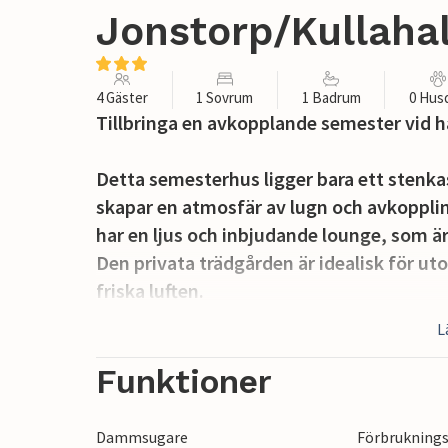
Jonstorp/Kullahal
4 Gäster
1 Sovrum
1 Badrum
0 Hus
Tillbringa en avkopplande semester vid h
Detta semesterhus ligger bara ett stenka
skapar en atmosfär av lugn och avkoppling
har en ljus och inbjudande lounge, som är
Den privata trädgården är idealisk för ut
friska luften.
L
Området erbjuder många aktiviteter som k
Kullaleden och strandutflykter till Farhul
Funktioner
restaurangerna erbjuder allt från traditio
Golfentusiaster kan prova på en närligga
Dammsugare
Förbruknings