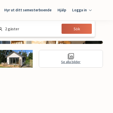
Hyr ut ditt semesterboende
Hjälp
Logga in
Logga in
2 gäster
Sök
Gäst
Husägare
Se alla bilder