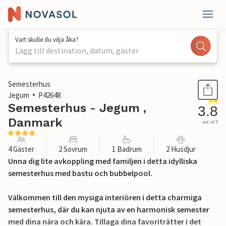
Vart skulle du vilja åka?
Lägg till destination, datum, gäster
1 / 16
Semesterhus
Jegum
P42648
Semesterhus - Jegum ,
3.8
Danmark
out of 5
4 Gäster
2 Sovrum
1 Badrum
2 Husdjur
Unna dig lite avkoppling med familjen i detta idylliska
semesterhus med bastu och bubbelpool.
Välkommen till den mysiga interiören i detta charmiga
semesterhus, där du kan njuta av en harmonisk semester
med dina nära och kära. Tillaga dina favoriträtter i det