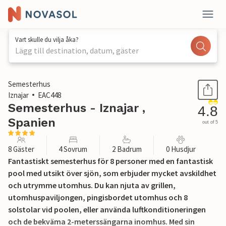
Vart skulle du vilja åka?
Lägg till destination, datum, gäster
1 / 29
Semesterhus
Iznajar
EAC448
Semesterhus - Iznajar ,
4.8
Spanien
out of 5
8 Gäster
4 Sovrum
2 Badrum
0 Husdjur
Fantastiskt semesterhus för 8 personer med en fantastisk
pool med utsikt över sjön, som erbjuder mycket avskildhet
och utrymme utomhus. Du kan njuta av grillen,
utomhuspaviljongen, pingisbordet utomhus och 8
solstolar vid poolen, eller använda luftkonditioneringen
och de bekväma 2-meterssängarna inomhus. Med sin